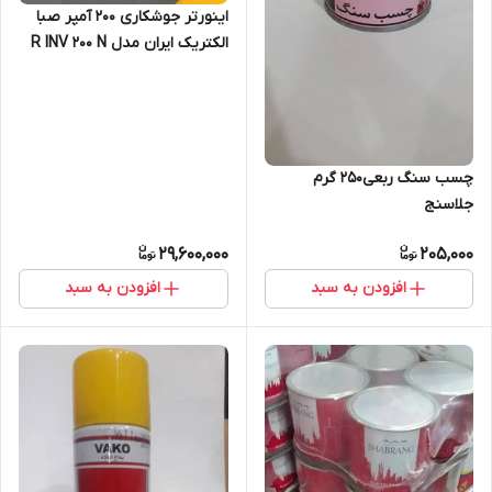
اینورتر جوشکاری 200 آمپر صبا
الکتریک ایران مدل R INV 200 N
چسب سنگ ربعی250 گرم
جلاسنج
29,600,000
205,000
افزودن به سبد
افزودن به سبد