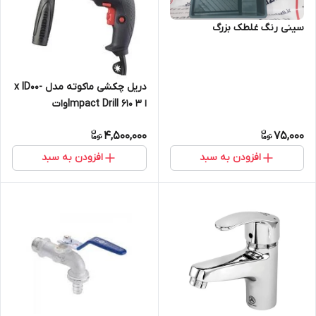
سینی رنگ غلطک بزرگ
دریل چکشی ماکوته مدل -x ID00
ا 3 Impact Drill 610وات
4,500,000
75,000
افزودن به سبد
افزودن به سبد