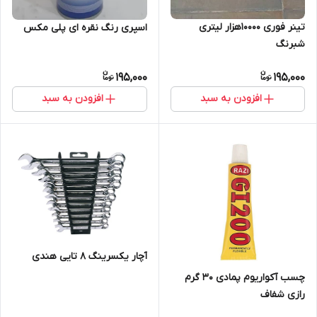
تینر فوری 10000هزار لیتری
اسپری رنگ نقره ای پلی مکس
شبرنگ
195,000
195,000
افزودن به سبد
افزودن به سبد
آچار یکسرینگ 8 تایی هندی
چسب آکواریوم پمادی 30 گرم
رازی شفاف