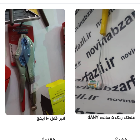
غلطک رنگ 5 سانت dANY
انبر قفل 10 اینچ