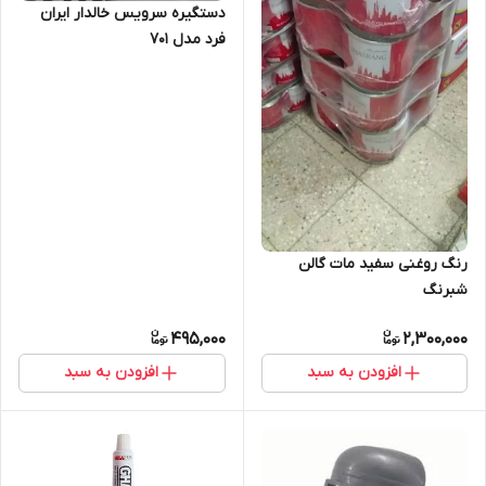
دستگیره سرویس خالدار ایران
فرد مدل 701
رنگ روغنی سفید مات گالن
شبرنگ
495,000
2,300,000
افزودن به سبد
افزودن به سبد