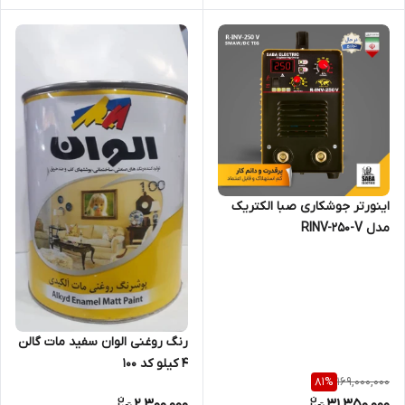
اینورتر جوشکاری صبا الکتریک
مدل RINV-250-V
رنگ روغنی الوان سفید مات گالن
4 کیلو کد 100
169,000,000
81
%