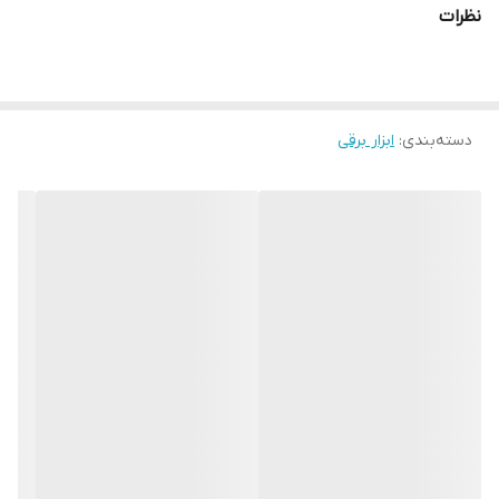
نوع موتور
نظرات
2 زمانه
منبع تغذیه
بنزینی
وزن
10 کیلوگرم
دسته‌بندی
:
ابزار برقی
کاربری
باغبانی, خانگی
کشور سازنده
چین
گارانتی
✅ دارای گارانتی اصالت و سلامت فیزیکی کالا (به حراجی ما در سایت سر
بزنید)
مدل دستگاه
EH3340
شناسه کالا
12695