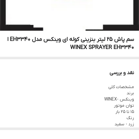
سم پاش 25 لیتر بنزینی کوله ای وینکس مدل EH3340 ا
WINEX SPRAYER EH3340
نقد و بررسی
مشخصات کلی
برند
وینکس -WINEX
توان موتور
15 تا 25 بار
رنگ
زرد - سفید
ظرفیت مخزن
25 لیتر