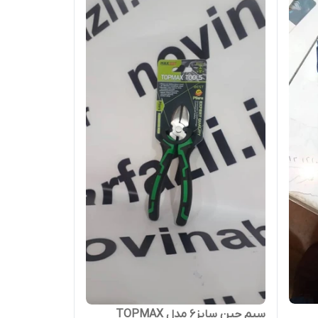
سیم چین سایز6 مدل TOPMAX