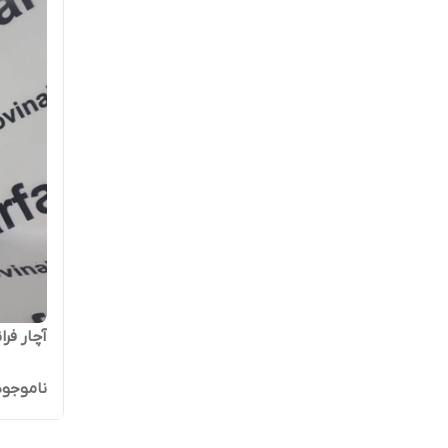
آچار فرانسه 12 م
ناموجود