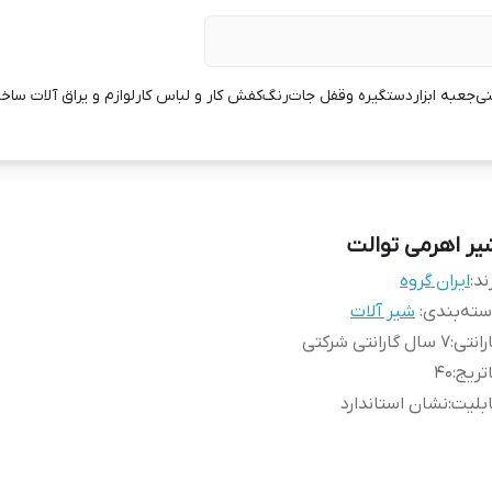
نی
جعبه ابزار
دستگیره وقفل جات
رنگ
کفش کار و لباس کار
لوازم و یراق آلات ساخ
یر اهرمی توالت
ند:
ایران گروه
ته‌بندی
:
شیر آلات
رانتی
:
7 سال گارانتی شرکتی
تریج
:
40
بلیت
:
نشان استاندارد