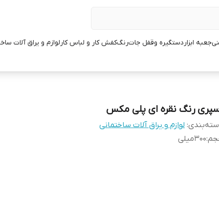
نی
جعبه ابزار
دستگیره وقفل جات
رنگ
کفش کار و لباس کار
لوازم و یراق آلات ساخ
سپری رنگ نقره ای پلی مکس
ته‌بندی
:
لوازم و یراق آلات ساختمانی
جم
:
300میلی