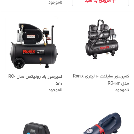
افزودن به سبد
ناموجود
کمپرسور سایلنت 10 لیتری Ronix
کمپرسور باد رونیکس مدل RC-
مدل RC-1012
5010
ناموجود
ناموجود