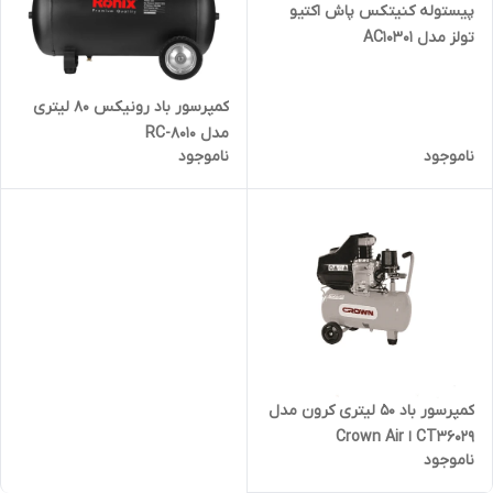
پیستوله کنیتکس پاش اکتیو
تولز مدل AC10301
کمپرسور باد رونیکس 80 لیتری
مدل RC-8010
ناموجود
ناموجود
کمپرسور باد 50 لیتری کرون مدل
CT36029 ا Crown Air
ناموجود
Compressor Model CT36029