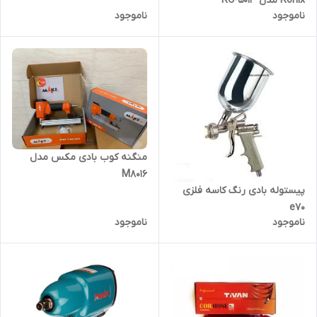
Ronix مدل RC-5013
ناموجود
ناموجود
منگنه کوب بادی مکس مدل
M8016
پیستوله بادی رنگ کاسه فلزی
e70
ناموجود
ناموجود