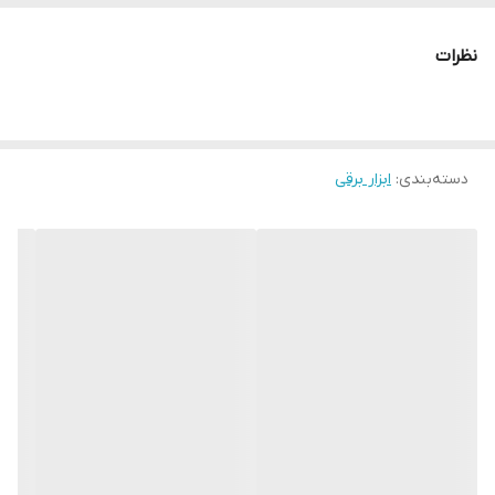
ولتاژ ورودی
220 ولت
حجم مخزن
نظرات
10 لیتر
تعداد خروجی هوا
2
حداکثر فشار
116 PSI
دسته‌بندی
:
ابزار برقی
دبی هوا
200 لیتر بر دقیقه
فشارسنج
دارد
چرخ
ندارد
دستگیره
دارد
شلنگ
ندارد
سایر توضیحات
- مجهز به کلید LEFCO جهت عملکرد بهتر و عمر طولانی دستگاه, - دارای
دکمه ری استارت جهت حفاظت از موتور دستگاه, - دارای فیلتر هوای
فلزی, - سبک و کم حجم جهت حمل و نقل سریع و آسان, - امکان پر شدن