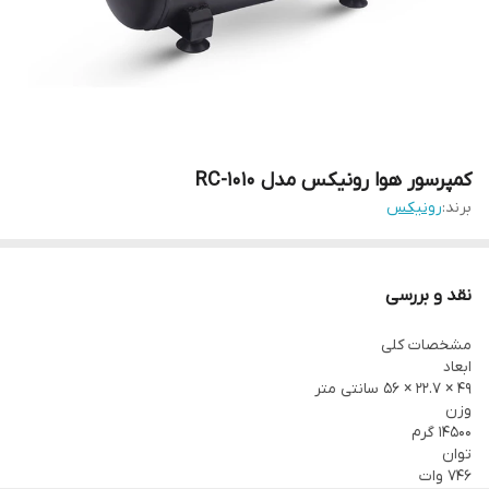
کمپرسور هوا رونیکس مدل RC-1010
برند:
رونیکس
نقد و بررسی
مشخصات کلی
ابعاد
49 × 22.7 × 56 سانتی متر
وزن
14500 گرم
توان
746 وات