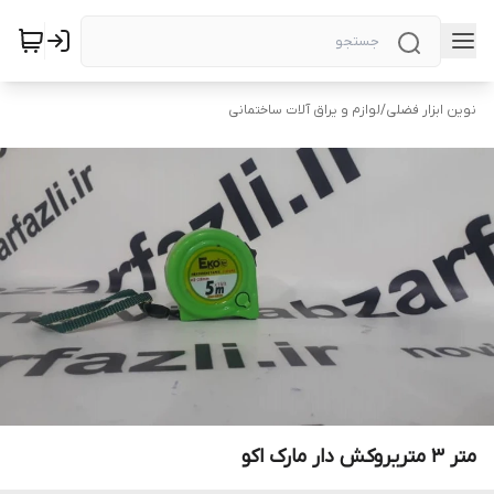
نوین ابزار فضلی
/
لوازم و یراق آلات ساختمانی
متر 3 متریروکش دار مارک اکو