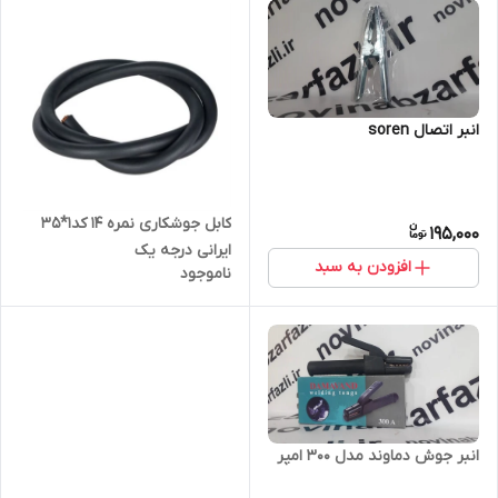
انبر اتصال soren
کابل جوشکاری نمره 14 کد1*35
195,000
ایرانی درجه یک
افزودن به سبد
ناموجود
انبر جوش دماوند مدل 300 امپر