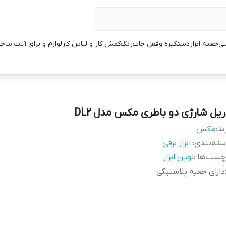
نی
جعبه ابزار
دستگیره وقفل جات
رنگ
کفش کار و لباس کار
لوازم و یراق آلات ساخ
ریل شارژی دو باطری مکس مدل DL2
ند:
مکس
ته‌بندی
:
ابزار برقی
چسب‌ها :
نوین ابزار
دارای جعبه پلاستیکی