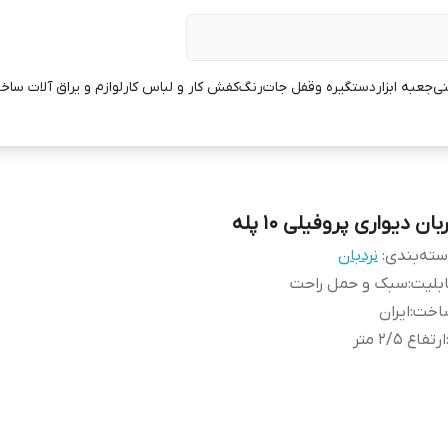
نی
جعبه ابزار
دستگیره وقفل جات
رنگ
کفش کار و لباس کار
لوازم و یراق آلات ساخ
بان دیواری پروفیلی 10 پله
ته‌بندی
:
نردبان
بلیت
:
سبک و حمل راحت
اخت
:
ایران
ارتفاع 2/5 متر