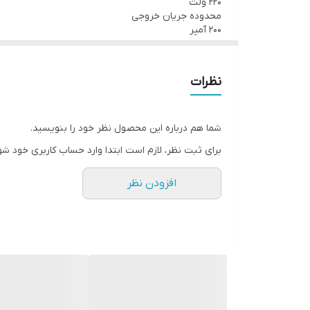
220 ولت
محدوده جریان خروجی
200 آمپر
بازدهی
60 درصد
نوع سوئیچ الکترونیکی
نظرات
IGBT
برق مورد نیاز
تکفاز
قطرالکترود
شما هم درباره این محصول نظر خود را بنویسید.
توانایی ذوب الکترود تا قطر 3، 4 و 5
برای ثبت نظر، لازم است ابتدا وارد حساب کاربری خود شو
ابعاد
38 × 15 × 26 سانتي‌متر
وزن
افزودن نظر
4.5 کیلوگرم
متعلقات
انبر جوش ، انبر اتص