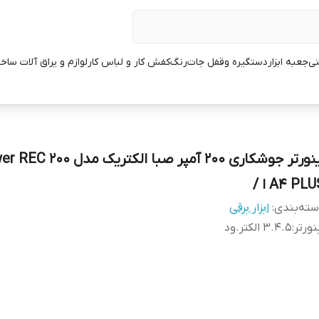
نی
جعبه ابزار
دستگیره وقفل جات
رنگ
کفش کار و لباس کار
لوازم و یراق آلات ساخ
اینورتر جوشکاری 200 آمپر صبا الکتریک مدل
A4 PL ا /
ته‌بندی
:
ابزار برقی
نورتر
:
3.4.5 الکتر.ود