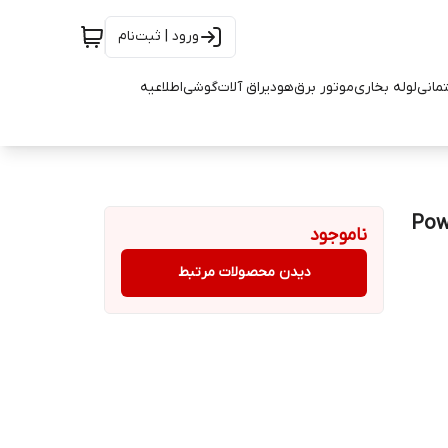
ورود | ثبت‌نام
تمانی
لوله بخاری
موتور برق
هود
یراق آلات
گوشی
اطلاعیه
 Power REC 200
ناموجود
دیدن محصولات مرتبط