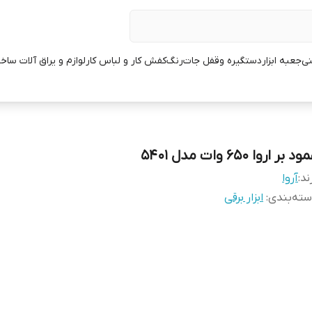
نی
جعبه ابزار
دستگیره وقفل جات
رنگ
کفش کار و لباس کار
لوازم و یراق آلات ساخ
د بر اروا 650 وات مدل 5401
ند:
آروا
ته‌بندی
:
ابزار برقی