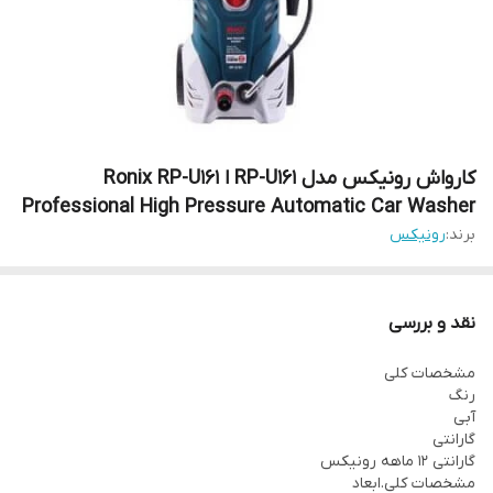
کارواش رونیکس مدل RP-U161 ا Ronix RP-U161
Professional High Pressure Automatic Car Washer
برند:
رونیکس
نقد و بررسی
مشخصات کلی
رنگ
آبی
گارانتی
گارانتی ۱۲ ماهه رونیکس
مشخصات کلی.ابعاد