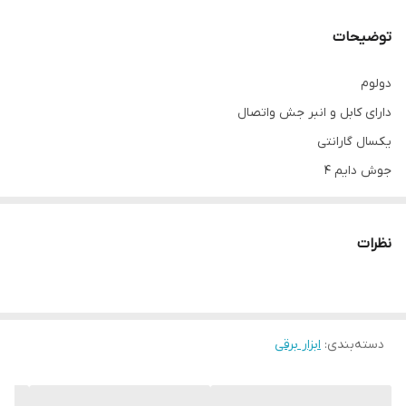
توضیحات
دولوم
دارای کابل و انبر جش واتصال
یکسال گارانتی
جوش دایم 4
امکان پرداخت قسطی ۴ ماهه چکی، پرداخت اول یک چهارم مبلغ کل، برای
نظرات
اطلاعات بیشتر با ما در ارتباط باشید
دسته‌بندی
:
ابزار برقی