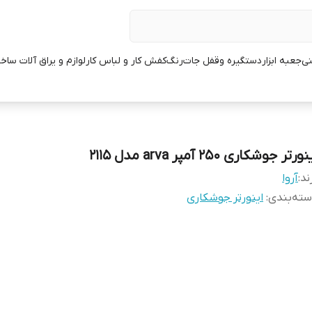
نی
جعبه ابزار
دستگیره وقفل جات
رنگ
کفش کار و لباس کار
لوازم و یراق آلات ساخ
ورتر جوشکاری 250 آمپر arva مدل 2115
ند:
آروا
ته‌بندی
:
اینورتر جوشکاری