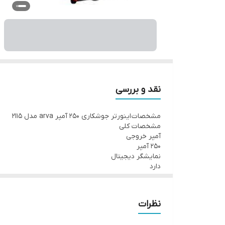
نقد و بررسی
مشخصات اینورتر جوشکاری 250 آمپر arva مدل 2115
مشخصات کلی
آمپر خروجی
250 آمپر
نمایشگر دیجیتال
دارد
متعلقلات همراه
انبر جوش و انبر اتصال / کانکتور کابل
برق مصرفی ( ورودی )
نظرات
تک فاز
رنگ