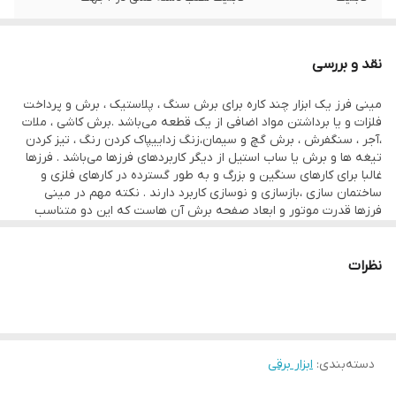
توان
1010 وات
نقد و بررسی
مینی فرز یک ابزار چند کاره برای برش سنگ ، پلاستیک ، برش و پرداخت
فلزات و یا برداشتن مواد اضافی از یک قطعه می‌باشد .برش کاشی ، ملات
،آجر ، سنگفرش ، برش گچ و سیمان،زنگ زداییپاک کردن رنگ ، تیز کردن
تیغه ها و برش یا ساب استیل از دیگر کاربردهای فرزها می‌باشد . فرزها
غالبا برای کارهای سنگین و بزرگ و به طور گسترده در کارهای فلزی و
ساختمان سازی ،بازسازی و نوسازی کاربرد دارند . نکته مهم در مینی
فرزها قدرت موتور و ابعاد صفحه برش آن هاست که این دو متناسب
باهم می‌باشند , یعنی با بالا رفتن قدرت موتور ابعاد صفحه برش نیز بزرگ
می‌شود .
منبع تغذیه، سرعت آزاد و سایز میله (محور) از دیگر مواردی است که در
نظرات
انتخاب مینی فرز اهمیت دارد . مدل های کوچک تر با توان پایین تر و با
صفحه 115 میلی متری می‌باشند . فرز آهنگری دارای صفحات 180 میلی
متری و انواع سنگبری دارای صفحه 230 میلی متری می‌باشند . دستگاه
فرز یکی از پر کاربرد ترین و پر مصرف ترین لوازم برقی در حوزه ابزار
می‌باشد که دارای طیف وسیعی از کاربرد ها هستند ، شما بدون داشتن
دسته‌بندی
:
ابزار برقی
این ابزارنمی‌توانید بسیاری از کار ها را در حوزه آهنگری و … انجام دهید .
تمامی افرادی که به صورت حرفه ای در حوزه های مختلف صنعت کار