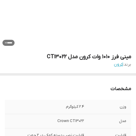
مینی فرز 1010 وات کرون مدل CT13022
برند:
کرون
مشخصات
وزن
2.4 کیلوگرم
مدل
Crown CT13022
قابلیت
قابلیت نصب دسته کمکی در 2 جهت