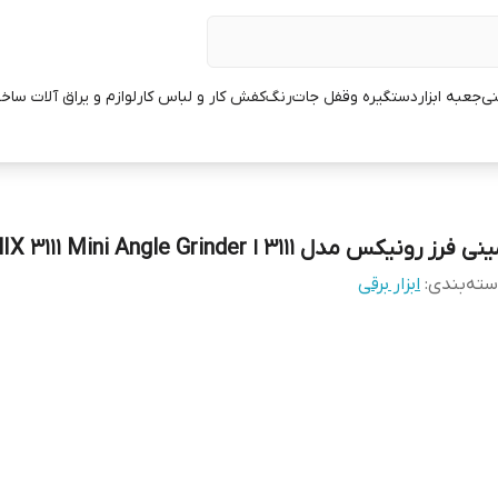
نی
جعبه ابزار
دستگیره وقفل جات
رنگ
کفش کار و لباس کار
لوازم و یراق آلات ساخ
ی فرز رونیکس مدل 3111 ا RONIX 3111 Mini Angle Grinder
ته‌بندی
:
ابزار برقی