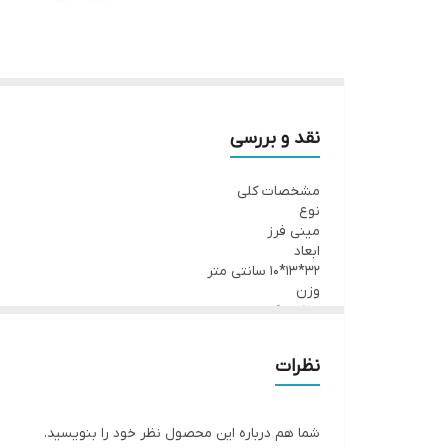
نقد و بررسی
مشخصات کلی
نوع
مینی فرز
ابعاد
۳۲*۱۳*۱۰ سانتی متر
وزن
۱.۹ کیلوگرم
توان موتور
۸۴۰ وات
نظرات
ولتاژ ورودی
۲۲۰ ولت
سرعت گردش آزاد
11000 دور در دقیقه
شما هم درباره این محصول نظر خود را بنویسید.