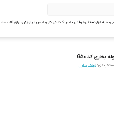
نی
جعبه ابزار
دستگیره وقفل جات
رنگ
کفش کار و لباس کار
لوازم و یراق آلات ساخ
له بخاری کد G50
ته‌بندی
:
لوله بخاری