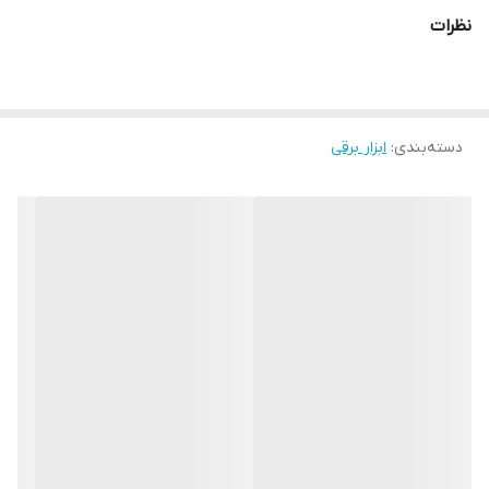
12 ماه
منبع انرژی دریل
نظرات
برق
ظرفیت سوراخکاری
- حداکثر ظرفیت سوراخکاری در چوب: 20 میلی‌متر, - حداکثر ظرفیت
سوراخکاری درفلز: 10 میلی‌متر, - حداکثر ظرفیت
دسته‌بندی
:
ابزار برقی