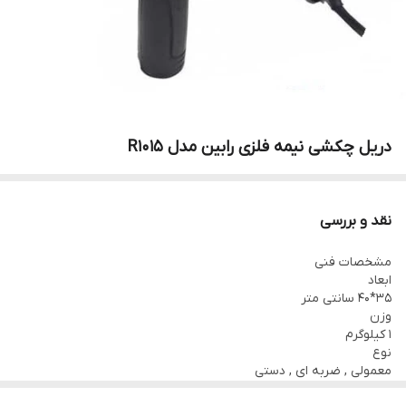
دریل چکشی نیمه فلزی رابین مدل R1015
نقد و بررسی
مشخصات فنی
ابعاد
35*40 سانتی متر
وزن
1 کیلوگرم
نوع
معمولی , ضربه ای , دستی
منبع تغذیه