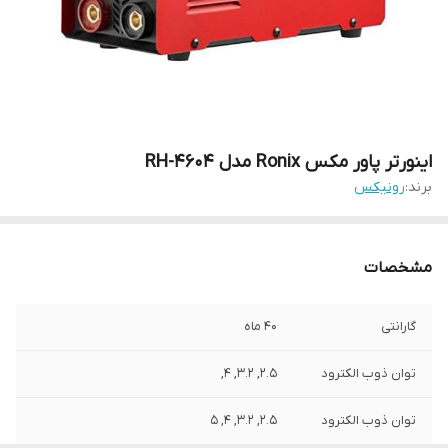
اینورتر پاور مکس Ronix مدل RH-4604
برند:
رونیکس
مشخصات
گارانتی
40 ماه
توان ذوب الکترود
۲.۵, ۳.۲, ۴,
توان ذوب الکترود
۲.۵, ۳.۲, ۴, ۵