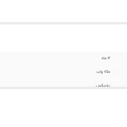
12 ماه
750 وات
رونیکس