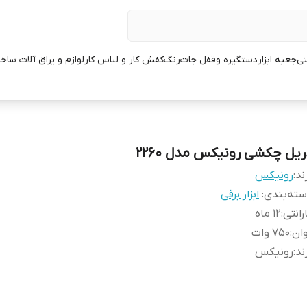
نی
جعبه ابزار
دستگیره وقفل جات
رنگ
کفش کار و لباس کار
لوازم و یراق آلات ساخ
ریل چکشی رونیکس مدل ۲۲۶۰
ند:
رونیکس
ته‌بندی
:
ابزار برقی
رانتی
:
12 ماه
ان
:
750 وات
ند
:
رونیکس