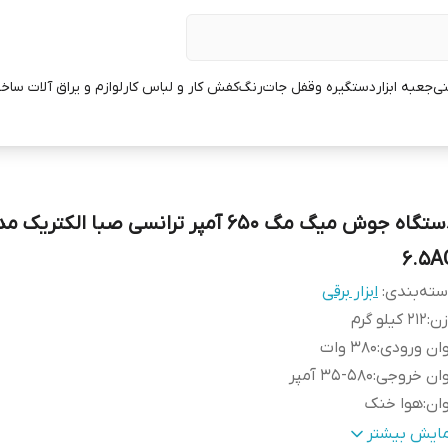
نی
جعبه ابزار
دستگیره وقفل جات
رنگ
کفش کار و لباس کار
لوازم و یراق آلات ساخ
6.5A
ته‌بندی
:
ابزار برقی
زن
:
212 کیلو گرم
ان ورودی
:
380 وات
وان خروجی
:
35-580 آمپر
ان
:
هوا خنک
عاد
:
143*46*82.5 سانتی متر
مایش بیشتر