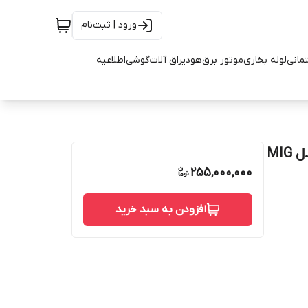
ورود | ثبت‌نام
تمانی
لوله بخاری
موتور برق
هود
یراق آلات
گوشی
اطلاعیه
دستگاه جوش میگ مگ 650 آمپر ترانسی صبا الکتریک مدل MIG
255,000,000
افزودن به سبد خرید