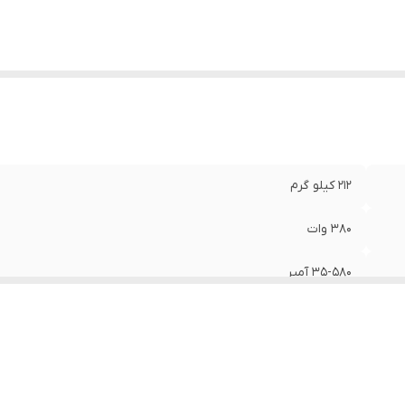
212 کیلو گرم
380 وات
35-580 آمپر
هوا خنک
143*46*82.5 سانتی متر