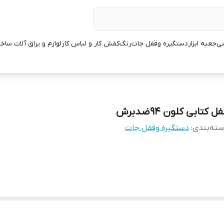
نی
جعبه ابزار
دستگیره وقفل جات
رنگ
کفش کار و لباس کار
لوازم و یراق آلات ساخ
ل کتابی کلون 94ضدبرش
ته‌بندی
:
دستگیره وقفل جات