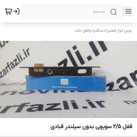
نوین ابزار فضلی
/
دستگیره وقفل جات
قفل 2/5 سویچی بدون سیلندر قبادی