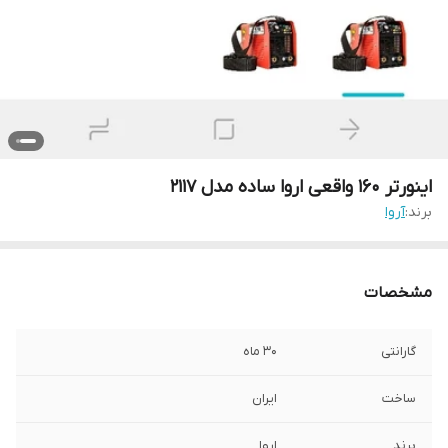
اینورتر 160 واقعی اروا ساده مدل 2117
برند:
آروا
مشخصات
گارانتی
30 ماه
ساخت
ایران
برند
اروا